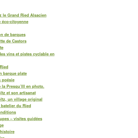
 le Grand Ried Alsacien
 éco-citoyenne
on de barques
utte de Castors
te
des vins et pistes cyclable en
Ried
n barque plate
n poésie
 la Presqu’Ill en photo.
ltz et son artisanat
tz, un village original
 batelier du Ried
onditions
oupes – visites guidées
ge
histoire
ire