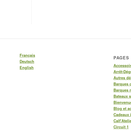
Français
PAGES
Deutsch
Accessoi
English
Arrêt-Dég
Autres dé
Barques d
Barques 
Bateaux 
Bienvenue
Blog et ac
Cadeaux i
Calf’Ateli
Circuit 1