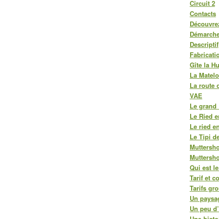
Circuit 2
Contacts
Découvrez
Démarche
Descriptif
Fabricati
Gîte la H
La Matelo
La route 
VAE
Le grand 
Le Ried e
Le ried e
Le Tipi de
Muttersho
Muttershol
Qui est le
Tarif et c
Tarifs gr
Un paysa
Un peu d’
Une histo