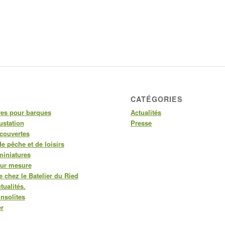
CATÉGORIES
res pour barques
Actualités
ustation
Presse
couvertes
e pêche et de loisirs
miniatures
sur mesure
 chez le Batelier du Ried
tualités.
nsolites
er